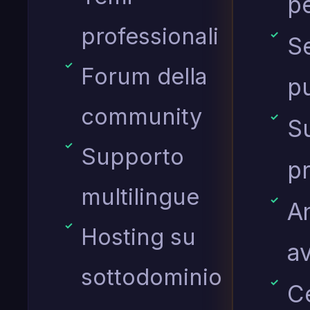
p
professionali
S
Forum della
pu
community
S
Supporto
pr
multilingue
An
Hosting su
a
sottodominio
Ce