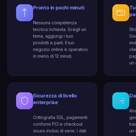
Pronto in pochi minuti
Tut
pa
Nessuna competenza
tecnica richiesta. Scegli un
Str
tema, aggiungi i tuoi
Goo
prodotti e parti. Il tuo
mol
negozio online è operativo
cli
in meno di 12 minuti.
pag
un 
Sicurezza di livello
Da
enterprise
Ana
Crittografia SSL, pagamenti
ges
conformi PCI e checkout
tra
sicuro inclusi di serie. I dati
un 