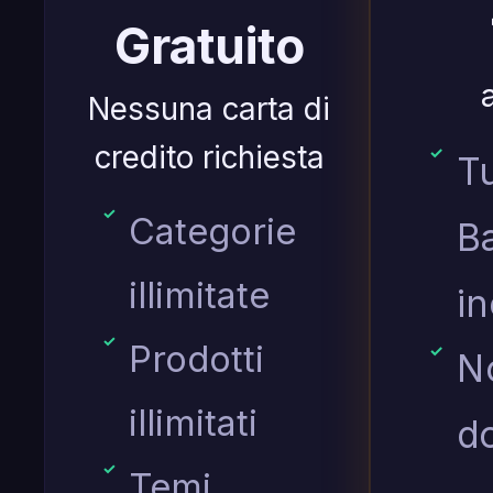
Gratuito
Nessuna carta di
credito richiesta
Tu
Categorie
B
illimitate
in
Prodotti
N
illimitati
d
Temi