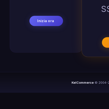
S
Inizia ora
KelCommerce
© 2004-