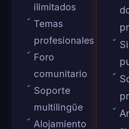
ilimitados
d
Temas
p
profesionales
S
Foro
p
comunitario
S
Soporte
pr
multilingüe
An
Alojamiento