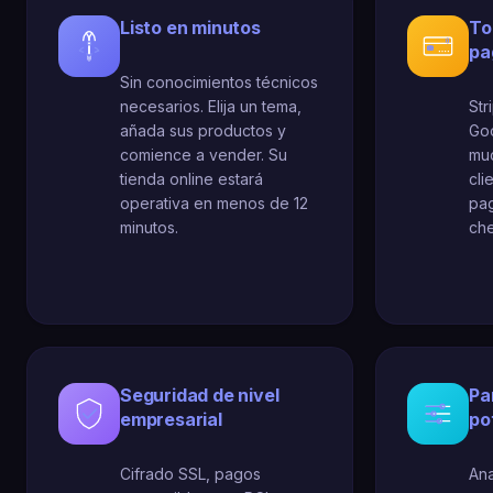
Listo en minutos
To
pa
Sin conocimientos técnicos
necesarios. Elija un tema,
Str
añada sus productos y
Goo
comience a vender. Su
muc
tienda online estará
cli
operativa en menos de 12
pag
minutos.
ch
Seguridad de nivel
Pa
empresarial
po
Cifrado SSL, pagos
Ana