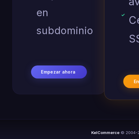
a
en
Ce
subdominio
S
Empezar ahora
E
KelCommerce
© 2004-